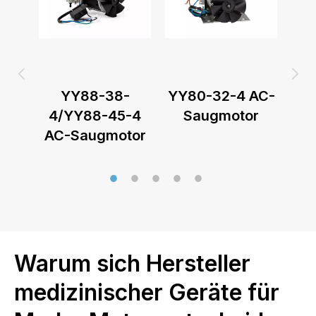
-
YY88-38-
YY80-32-4 AC-
YY
r
4/YY88-45-4
Saugmotor
AC-Saugmotor
Warum sich Hersteller
medizinischer Geräte für