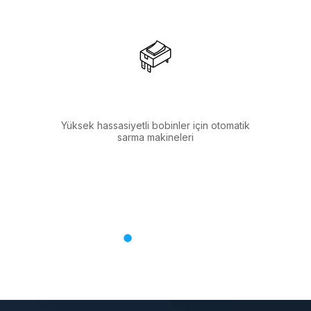
Yüksek hassasiyetli bobinler için otomatik
H
sarma makineleri
di