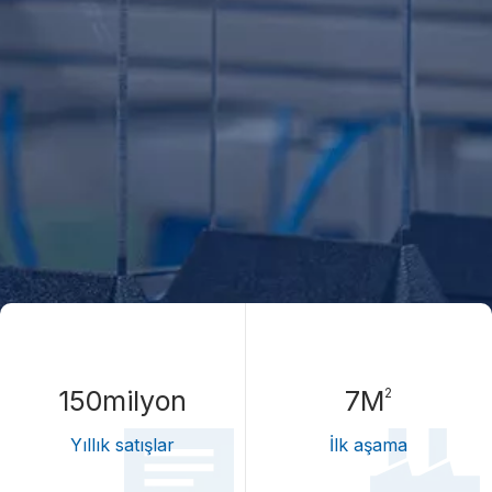
2
150
milyon
7
M
Yıllık satışlar
İlk aşama