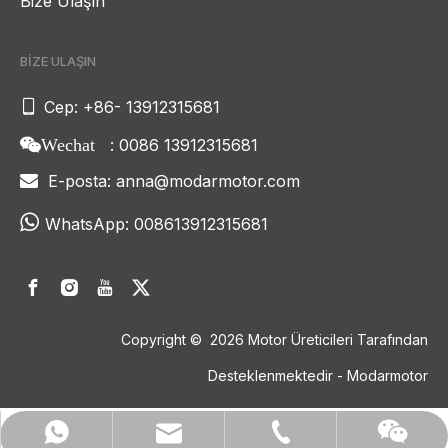
Bize Ulaşın
BİZE ULAŞIN

Cep: +86- 13912315681
: 0086 13912315681
Wechat
E-posta:
anna@modarmotor.com


WhatsApp:
008613912315681
Copyright ©
2026
Motor Üreticileri Tarafından
Desteklenmektedir - Modarmotor
anna@modarmotor.com
+86- 13912315681
008613912315681
Wechat