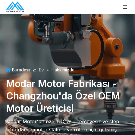
Ev
Buradasınız:
»
Hakkımızda
Modar Motor Fabrikası -
Changzhou'da Özel OEM
Motor Üreticisi
Modar Motor'un özel DC, AC, çerçevesiz ve step
motorlar ile motor statoru ve rotoru için gelişmiş