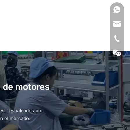
0086139
anna@m
+86- 13
s de motores
les, respaldados por
en el mercado.
chatear