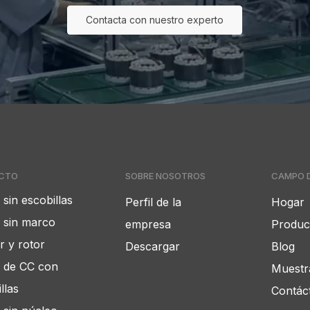
Contacta con nuestro experto
CTO
SOBRE NOSOTROS
CAMPO D
sin escobillas
Perfil de la
Hogar
 sin marco
empresa
Produc
r y rotor
Descargar
Blog
 de CC con
Muestra
llas
Contác