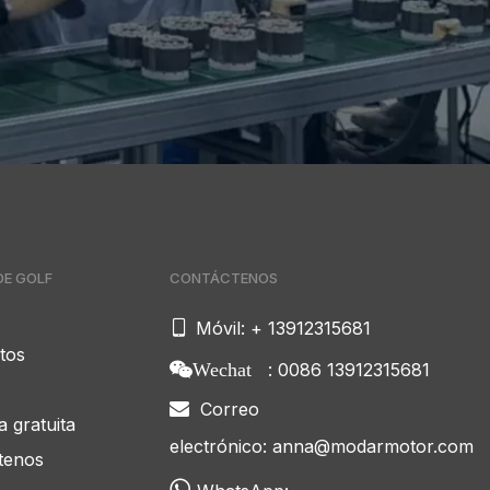
E GOLF
CONTÁCTENOS

Móvil: + 13912315681
tos
: 0086 13912315681
Wechat
Correo

 gratuita
electrónico:
anna@modarmotor.com
tenos
