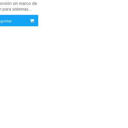
orsión sin marco de
 para sistemas
es de accionamiento
directo
guntar