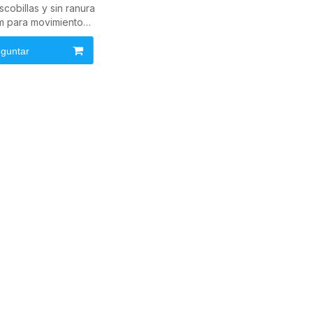
scobillas y sin ranura
m para movimiento
rial de precisión
guntar