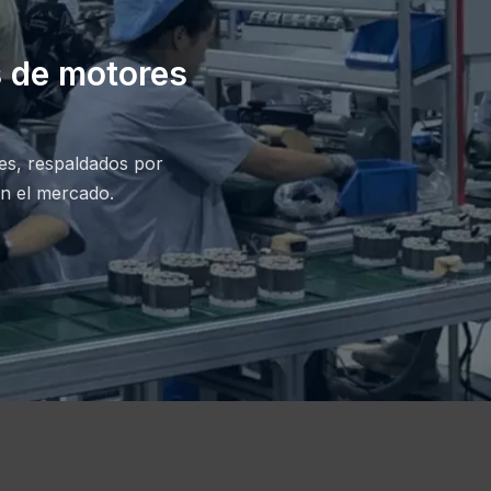
s de motores
chatear
les, respaldados por
en el mercado.