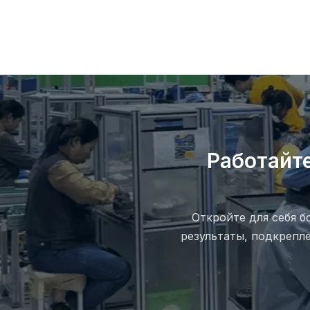
с
Работайт
Откройте для себя 
результаты, подкреп