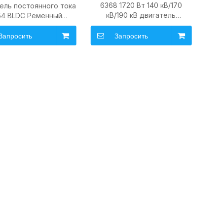
6368 1720 Вт 140 кВ/170
ель постоянного тока
кВ/190 кВ двигатель
54 BLDC Ременный
постоянного тока с валом D
ель 190KV 2450W для
бесщеточный BLDC
ического скейтборда
Запросить
Запросить
ременный двигатель для
e Longboard Scooter
электрических скейтбордов/
электронных скутеров/
электронных велосипедов