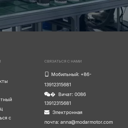
Вичат
И
СВЯЗАТЬСЯ С НАМИ

Мобильный: +86-
кты
13912315681
Вичат: 0086
�
атный
13912315681
ец
Электронная

ься с
почта:
anna@modarmotor.com