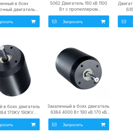
5062 Двигатель 160 кВ 1100
ленный в боях
Двигат
Вт с пропеллером
очный двигатель
63
Водонепроницаемый
го тока 200 кВ 1300
двигат
бесщеточный постоянный
иком Outrunner BLDC
электр
росить
Запросить
ток для лодки для серфинга
я электрического
Ebik
Подводное подруливающее
рда «сделай сам»
устройство | Гидро | Эфоил
Закаленный в боях двигатель
й в боях двигатель
6384 4000 Вт 190 кВ 170 кВ
384 170KV 190KV
мотор для скейтборда
ивидуальный
очный двигатель
росить
Запросить
нного тока для