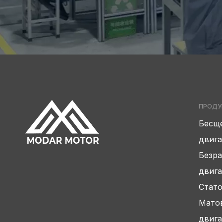
ПРОДУ
Бесщ
двига
Безр
двига
Стато
Мато
двига