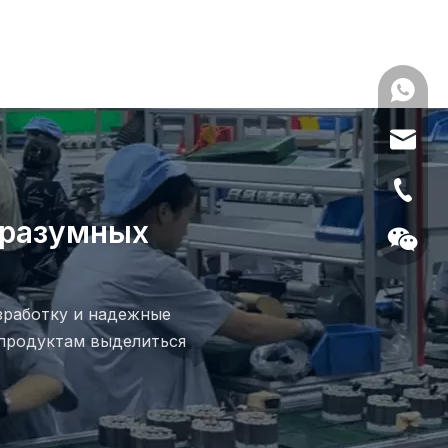
0086139
anna@m
+86- 13
 разумных
зработку и надежные
продуктам выделиться