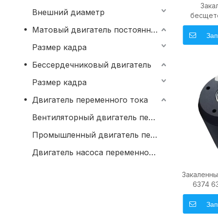
Зака
Внешний диаметр
бесщет
постоянно
Матовый двигатель постоянного тока
Вт с датч
Зап
5048 дл
Размер кадра
скейтбо
Бессердечниковый двигатель
Размер кадра
Двигатель переменного тока
Вентиляторный двигатель переменного тока
Промышленный двигатель переменного тока
Двигатель насоса переменного тока
Закаленны
6374 6
Инд
бесщет
Зап
постоя