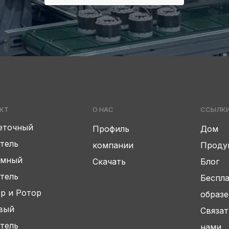
КТ
О НАС
ССЫЛК
еточный
Профиль
Дом
тель
компании
Проду
амный
Скачать
Блог
тель
Беспл
р и Ротор
образ
вый
Связат
тель
нами