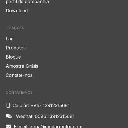
perfil de companhia
Download
LIGAÇÕES
Lar
Produtos
Blogue
Amostra Grátis
Contate-nos
CONTATE-NOS

Celular: +86- 13912315681
Wechat: 0086 13912315681

E-mail:
anna@modarmotor.com
