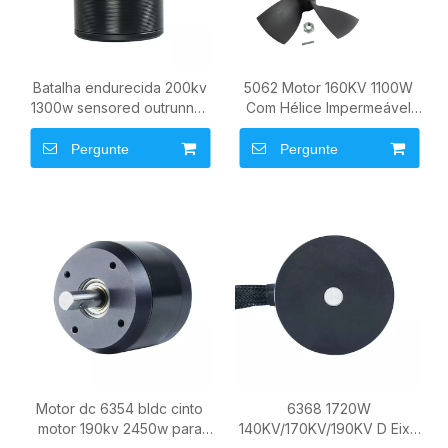
Batalha endurecida 200kv
5062 Motor 160KV 1100W
1300w sensored outrunner
Com Hélice Impermeável
bldc motor dc sem escova
Brushless DC para Barco de
5048 para skate elétrico diy
Surf Propulsor Subaquático
Pergunte
Pergunte
Hidro | Efoil
Motor dc 6354 bldc cinto
6368 1720W
motor 190kv 2450w para
140KV/170KV/190KV D Eixo