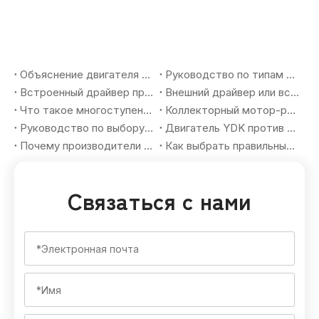
Объяснение двигателя YSK: полное руководство по двухвальным фанкойлам переменного тока для систем отопления, вентиляции и кондиционирования воздуха
Руководство по типам коробок передач для мотор-редукторов: планетарные, червячные, цилиндрические и как OEM-покупатели выбирают правильное решение
Встроенный драйвер против внешнего драйвера BLDC-двигателя: плюсы, минусы и руководство по в�бору для OEM-покупателей
Внешний драйвер или встроенный драйвер BLDC-двигатель: как OEM-покупатели выбирают правильное решение для бесщеточного двигателя
Что такое многоступенчатый планетарный мотор-редуктор? Практическое руководство для OEM-покупателей
Коллекторный мотор-редуктор постоянного тока или бесщеточный мотор-редуктор постоянного тока: как OEM-покупатели выбирают правильное решение для движения
Руководство по выбору бесщеточного мотор-редуктора для OEM-проектов автоматизации: как согласовать крутящий момент, скорость, передаточное число и требования применения
Двигатель YDK против двигателя YSK для кондиционеров: ключевые различия для OEM-покупателей
Почему производители кондиционеров должны адаптировать вентиляторные двигатели YDK и YSK для рынков с жарким климатом в 2026 году
Как выбрать правильный вентиляторный двигатель HVAC для OEM-приложений в 2026 году
Связаться с нами