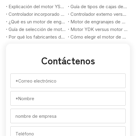
Explicación del motor YSK: una guía completa de motores fan coil de CA de doble eje para aplicaciones HVAC
Guía de tipos de cajas de cambios para motores de engranajes: planetaria, helicoidal, recta y cómo los compradores OEM eligen la solución adecuada
Controlador incorporado frente a controlador externo Motor BLDC: ventajas, desventajas y guía de selección para compradores OEM
Controlador externo versus motor BLDC con controlador incorporado: cómo los compradores OEM eligen la solución de motor sin escobillas adecuada
¿Qué es un motor de engranajes planetarios de etapas múltiples? Una guía práctica para compradores OEM
Motor de engranajes de CC con escobillas versus motor de engranajes de CC sin escobillas: cómo los compradores OEM eligen la solución de movimiento adecuada
Guía de selección de motorreductores sin escobillas para proyectos de automatización OEM: cómo combinar el par, la velocidad, la relación de transmisión y los requisitos de la aplicación
Motor YDK versus motor YSK para aplicaciones de aire acondicionado: diferencias clave para compradores OEM
Por qué los fabricantes de equipos originales de aire acondicionado deberían personalizar los motores de ventilador YDK y YSK para los mercados de clima cálido en 2026
Cómo elegir el motor de ventilador HVAC adecuado para aplicaciones OEM en 2026
Contáctenos