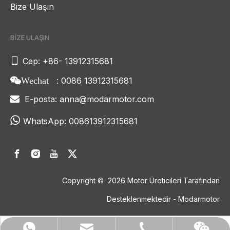
Bize Ulaşın
BİZE ULAŞIN

Cep: +86- 13912315681
: 0086 13912315681
Wechat
E-posta:
anna@modarmotor.com


WhatsApp:
008613912315681
Copyright ©
2026
Motor Üreticileri Tarafından
Desteklenmektedir - Modarmotor
anna@modarmotor.com
+86- 13912315681
008613912315681
Wechat