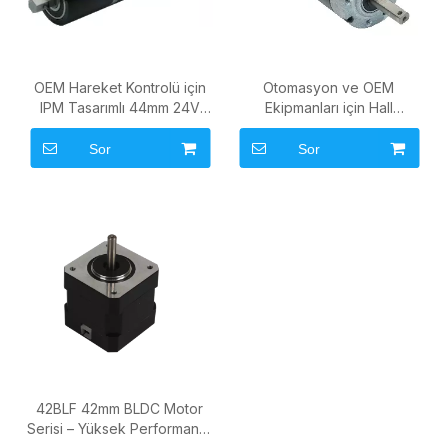
OEM Hareket Kontrolü için
Otomasyon ve OEM
IPM Tasarımlı 44mm 24V
Ekipmanları için Hall
Fırçasız Planet Dişli Motor
Sensörlü 42mm Fırçasız
Planet Dişli Motor
Sor
Sor
42BLF 42mm BLDC Motor
Serisi – Yüksek Performanslı