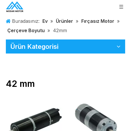
Buradasınız:
Ev
»
Ürünler
»
Fırçasız Motor
»
Çerçeve Boyutu
»
42mm
Ürün Kategorisi
42 mm