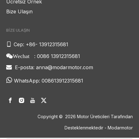
Ücretsiz Örnek
Bize Ulaşın
BİZE ULAŞIN

Cep: +86- 13912315681
: 0086 13912315681
Wechat
E-posta:
anna@modarmotor.com


WhatsApp:
008613912315681
Copyright ©
2026
Motor Üreticileri Tarafından
Desteklenmektedir - Modarmotor