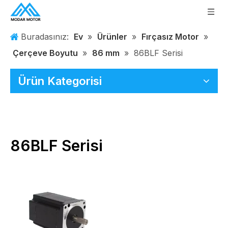
Buradasınız:
Ev
»
Ürünler
»
Fırçasız Motor
»
Çerçeve Boyutu
»
86 mm
»
86BLF Serisi
Ürün Kategorisi
86BLF Serisi