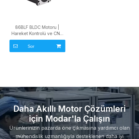
86BLF BLDC Motoru |
Hareket Kontrolü ve CNC
için 86mm Hassas Fırçasız
DC Motor
Sor
Daha Akıllı Motor Çözümleri
için Modar'la Çalışın
Ürünlerinizin pazarda öne çıkmasına yardımcı olan
mühendislik uzmanlığıyla desteklenen daha iyi