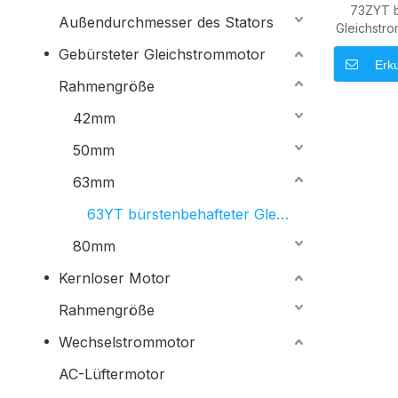
73ZYT b
Außendurchmesser des Stators
Gleichstro
Drehz
Gebürsteter Gleichstrommotor
Drehm
Erk
Ant
Rahmengröße
42mm
50mm
63mm
63YT bürstenbehafteter Gleichstrommotor
80mm
Kernloser Motor
Rahmengröße
Wechselstrommotor
AC-Lüftermotor