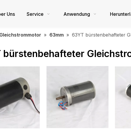
er Uns
Service
Anwendung
Herunter
 Gleichstrommotor
»
63mm
»
63YT bürstenbehafteter G
 bürstenbehafteter Gleichst