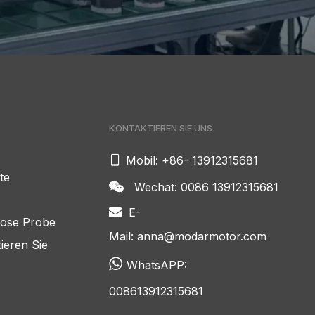
KONTAKTIEREN SIE UNS

Mobil: +86- 13912315681
te
Wechat: 0086 13912315681

E-

lose Probe
Mail:
anna@modarmotor.com
ieren Sie

WhatsAPP:
008613912315681