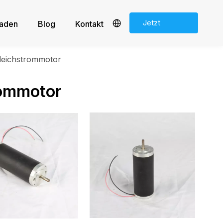
Jetzt
laden
Blog
Kontakt
zitieren
leichstrommotor
rommotor