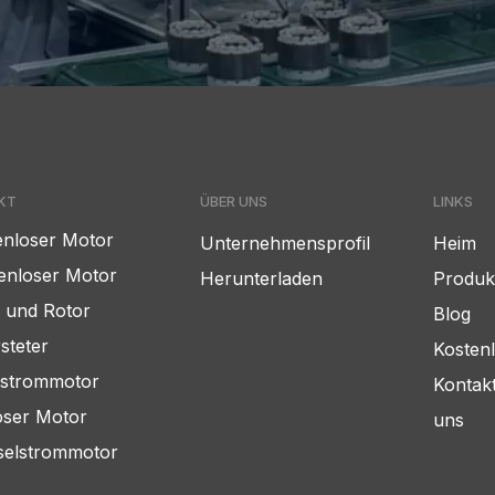
KT
ÜBER UNS
LINKS
enloser Motor
Unternehmensprofil
Heim
nloser Motor
Herunterladen
Produk
r und Rotor
Blog
steter
Kosten
hstrommotor
Kontakt
oser Motor
uns
elstrommotor