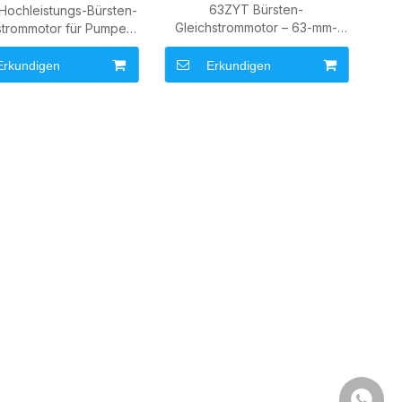
63ZYT Bürsten-
Hochleistungs-Bürsten-
Gleichstrommotor – 63-mm-
strommotor für Pumpen
Gleichstrommotor mit hohem
und industrielle
Drehmoment für
Antriebssysteme
Erkundigen
Erkundigen
Linearaktuatoren
0086139