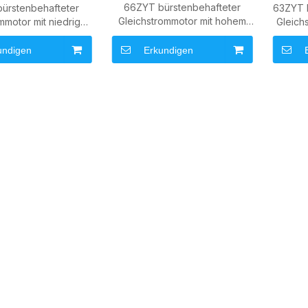
66ZYT bürstenbehafteter
ürstenbehafteter
63ZYT 
Gleichstrommotor mit hohem
mmotor mit niedriger
Gleich
Drehmoment für
ahl und hohem
Automatisierung, Aktuatoren
oment für OEM-
undigen
Erkundigen
und industrielle
riebssysteme
Antriebsausrüstung