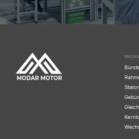
PRODU
Bürst
Rahme
Stato
Gebür
Gleic
Kernl
Wechs