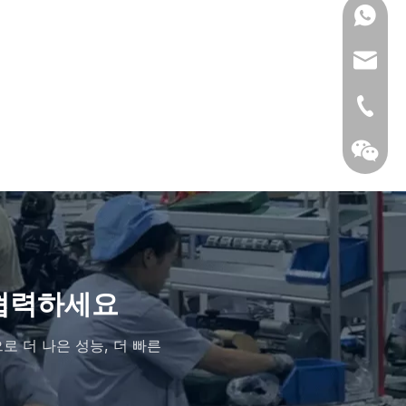
0086139
anna@m
+86- 13
 협력하세요
 더 나은 성능, 더 빠른
위챗