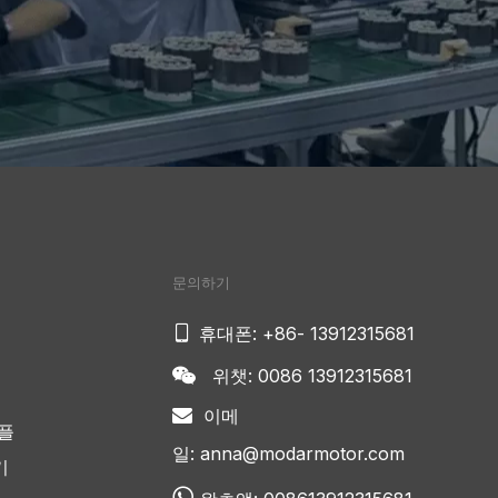
문의하기

휴대폰: +86- 13912315681
위챗: 0086 13912315681

이메

플
일:
anna@modarmotor.com
기
