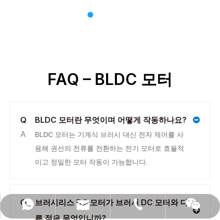
FAQ – BLDC 모터
Q
BLDC 모터란 무엇이며 어떻게 작동하나요?
A
BLDC 모터는 기계식 브러시 대신 전자 제어를 사
용해 권선의 전류를 전환하는 전기 모터로 효율적
이고 정밀한 모터 작동이 가능합니다.
Q
브러시리스 DC 모터가 브러시 DC 모터와 다
anna@modarmotor.com
+86- 13912315681
008613912315681
위챗
른 점은 무엇입니까?