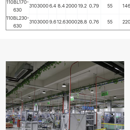
110BL170-
310
3000
6.4
8.4
2000
19.2
0.79
55
14
630
110BL230-
310
3000
9.6
12.6
3000
28.8
0.76
55
22
630