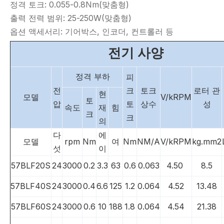
정격 토크: 0.055-0.8Nm(맞춤형)
출력 전력 범위: 25-250W(맞춤형)
옵션 액세서리: 기어박스, 인코더, 컨트롤러 등
전기 사양
정격 부하
피
전
크
토크
로터 관
현
모델
V/kRPM
토
압
토
상수
성
속도
재
힘
크
크
의
다
에
모델
rpm
Nm
여
Nm
NM/A
V/kRPM
kg.mm2
섯
이
57BLF20S
24
3000
0.2
3.3
63
0.6
0.063
4.50
8.5
57BLF40S
24
3000
0.4
6.6
125
1.2
0.064
4.52
13.48
57BLF60S
24
3000
0.6
10
188
1.8
0.064
4.54
21.38