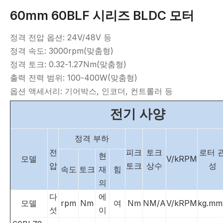
60mm 60BLF 시리즈 BLDC 모터
정격 전압 옵션: 24V/48V 등
정격 속도: 3000rpm(맞춤형)
정격 토크: 0.32-1.27Nm(맞춤형)
출력 전력 범위: 100-400W(맞춤형)
옵션 액세서리: 기어박스, 인코더, 컨트롤러 등
전기 사양
정격 부하
전
피크
토크
로터 
현
모델
V/kRPM
압
토크
상수
성
속도
토크
재
힘
의
다
에
모델
rpm
Nm
여
Nm
NM/A
V/kRPM
kg.mm
섯
이