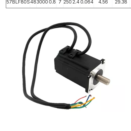
57BLF80S
48
3000
0.8
7
250
2.4
0.064
4.56
29.38