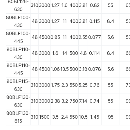
80BL126-
310
3000
1.27
1.6
400
3.81
0.82
55
6
630
80BLF100-
48
3000
1.27
11
400
3.81
0.115
8.4
5
430
80BLF100-
48
4500
0.85
11
400
2.55
0.077
5.6
5
445
80BLF110-
48
3000
1.6
14
500
4.8
0.114
8.4
6
430
80BLF110-
48
4500
1.06
13.5
500
3.18
0.078
5.6
6
445
80BLF115-
310
3000
1.75
2.3
550
5.25
0.76
55
7
630
80BLF130-
310
3000
2.38
3.2
750
7.14
0.74
55
9
630
80BLF130-
310
1500
3.5
2.4
550
10.5
1.45
95
9
615