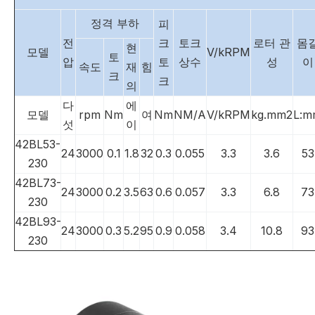
정격 부하
피
전
크
토크
로터 관
몸
현
모델
V/kRPM
토
압
토
상수
성
이
속도
재
힘
크
크
의
다
에
모델
rpm
Nm
여
Nm
NM/A
V/kRPM
kg.mm2
L:m
섯
이
42BL53-
24
3000
0.1
1.8
32
0.3
0.055
3.3
3.6
53
230
42BL73-
24
3000
0.2
3.5
63
0.6
0.057
3.3
6.8
73
230
42BL93-
24
3000
0.3
5.2
95
0.9
0.058
3.4
10.8
93
230