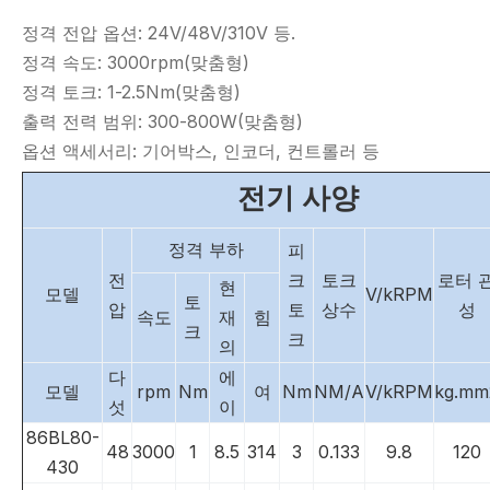
정격 전압 옵션: 24V/48V/310V 등.
정격 속도: 3000rpm(맞춤형)
정격 토크: 1-2.5Nm(맞춤형)
출력 전력 범위: 300-800W(맞춤형)
옵션 액세서리: 기어박스, 인코더, 컨트롤러 등
전기 사양
정격 부하
피
전
크
토크
로터 
현
모델
V/kRPM
토
압
토
상수
성
속도
재
힘
크
크
의
다
에
모델
rpm
Nm
여
Nm
NM/A
V/kRPM
kg.mm
섯
이
86BL80-
48
3000
1
8.5
314
3
0.133
9.8
120
430