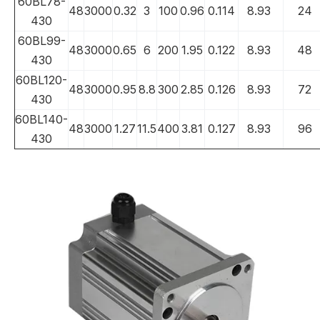
60BL78-
48
3000
0.32
3
100
0.96
0.114
8.93
24
430
60BL99-
48
3000
0.65
6
200
1.95
0.122
8.93
48
430
60BL120-
48
3000
0.95
8.8
300
2.85
0.126
8.93
72
430
60BL140-
48
3000
1.27
11.5
400
3.81
0.127
8.93
96
430