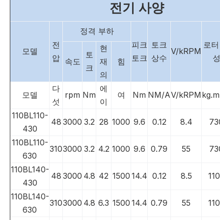
전기 사양
정격 부하
전
피크
토크
로터
현
모델
V/kRPM
토
압
토크
상수
속도
재
힘
크
의
다
에
모델
rpm
Nm
여
Nm
NM/A
V/kRPM
kg.
섯
이
110BL110-
48
3000
3.2
28
1000
9.6
0.12
8.4
73
430
110BL110-
310
3000
3.2
4.2
1000
9.6
0.79
55
73
630
110BL140-
48
3000
4.8
42
1500
14.4
0.12
8.5
11
430
110BL140-
310
3000
4.8
6.3
1500
14.4
0.79
55
11
630