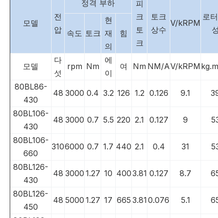
정격 부하
피
전
크
토크
로터
현
모델
V/kRPM
압
토
상수
속도
토크
재
힘
크
의
다
에
모델
rpm
Nm
여
Nm
NM/A
V/kRPM
kg.
섯
이
80BL86-
48
3000
0.4
3.2
126
1.2
0.126
9.1
3
430
80BL106-
48
3000
0.7
5.5
220
2.1
0.127
9
5
430
80BL106-
310
6000
0.7
1.7
440
2.1
0.4
31
5
660
80BL126-
48
3000
1.27
10
400
3.81
0.127
8.7
6
430
80BL126-
48
5000
1.27
17
665
3.81
0.076
5.1
6
450