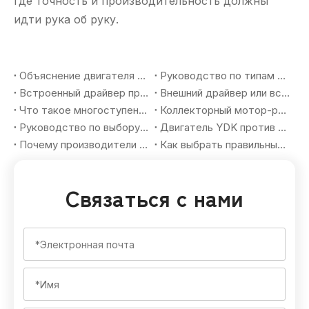
где точность и производительность должны
идти рука об руку.
Объяснение двигателя YSK: полное руководство по двухвальным фанкойлам переменного тока для систем отопления, вентиляции и кондиционирования воздуха
Руководство по типам коробок передач для мотор-редукторов: планетарные, червячные, цилиндрические и как OEM-покупатели выбирают правильное решение
Встроенный драйвер против внешнего драйвера BLDC-двигателя: плюсы, минусы и руководство по в�бору для OEM-покупателей
Внешний драйвер или встроенный драйвер BLDC-двигатель: как OEM-покупатели выбирают правильное решение для бесщеточного двигателя
Что такое многоступенчатый планетарный мотор-редуктор? Практическое руководство для OEM-покупателей
Коллекторный мотор-редуктор постоянного тока или бесщеточный мотор-редуктор постоянного тока: как OEM-покупатели выбирают правильное решение для движения
Руководство по выбору бесщеточного мотор-редуктора для OEM-проектов автоматизации: как согласовать крутящий момент, скорость, передаточное число и требования применения
Двигатель YDK против двигателя YSK для кондиционеров: ключевые различия для OEM-покупателей
Почему производители кондиционеров должны адаптировать вентиляторные двигатели YDK и YSK для рынков с жарким климатом в 2026 году
Как выбрать правильный вентиляторный двигатель HVAC для OEM-приложений в 2026 году
Связаться с нами