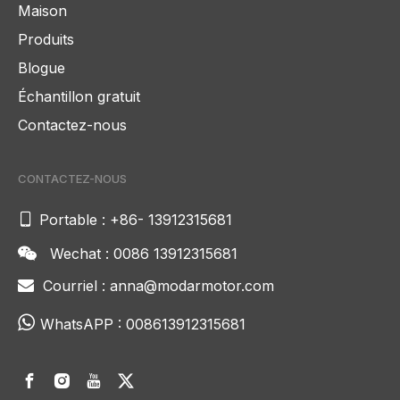
Maison
Produits
Blogue
Échantillon gratuit
Contactez-nous
CONTACTEZ-NOUS

Portable : +86- 13912315681
Wechat : 0086 13912315681

Courriel :
anna@modarmotor.com


WhatsAPP :
008613912315681