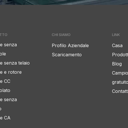
TTO
CHI SIAMO
LINK
e senza
Profilo Aziendale
Casa
ole
Scaricamento
Prodott
e senza telaio
Blog
e e rotore
Campi
e CC
gratuit
olato
Contatt
e senza
o
e CA