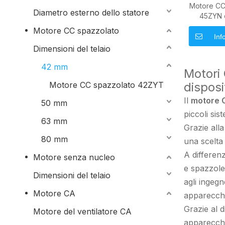
Motore CC
Diametro esterno dello statore
45ZYN 
applicazio
Motore CC spazzolato
Inf
Dimensioni del telaio
42 mm
Motori
Motore CC spazzolato 42ZYT
disposi
Il
motore 
50 mm
piccoli sis
63 mm
Grazie alla
80 mm
una scelta
A differen
Motore senza nucleo
e spazzole
Dimensioni del telaio
agli ingeg
Motore CA
apparecchi
Grazie al 
Motore del ventilatore CA
apparecchi