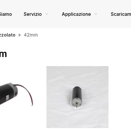
Siamo
Servizio
Applicazione
Scarica
zzolato
»
42mm
mm