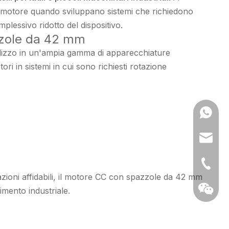
l motore quando sviluppano sistemi che richiedono
essivo ridotto del dispositivo.
azzole da 42 mm
ilizzo in un'ampia gamma di apparecchiature
ri in sistemi in cui sono richiesti rotazione
0086139
anna@m
+ 13912
azioni affidabili, il motore CC con spazzole da 42 mm
imento industriale.