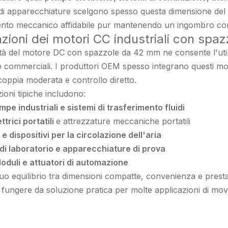
i di apparecchiature scelgono spesso questa dimensione de
to meccanico affidabile pur mantenendo un ingombro compl
zioni dei motori CC industriali con sp
lità del motore DC con spazzole da 42 mm ne consente l'ut
 e commerciali. I produttori OEM spesso integrano questi moto
 coppia moderata e controllo diretto.
ioni tipiche includono:
mpe industriali e sistemi di trasferimento fluidi
ettrici portatili
e attrezzature meccaniche portatili
 e dispositivi per la circolazione dell'aria
di laboratorio e apparecchiature di prova
oduli e attuatori di automazione
suo equilibrio tra dimensioni compatte, convenienza e prest
 fungere da soluzione pratica per molte applicazioni di mov