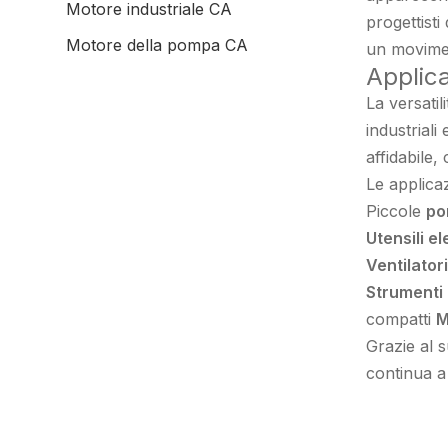
Motore industriale CA
progettist
Motore della pompa CA
un movimen
Applica
La versati
industriali
affidabile,
Le applicaz
Piccole
po
Utensili el
Ventilatori
Strumenti 
compatti
M
Grazie al 
continua a