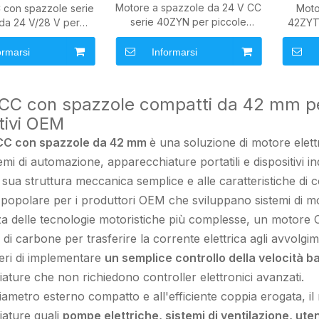
Motore a spazzole da 24 V CC
 con spazzole serie
Moto
serie 40ZYN per piccole
da 24 V/28 V per
42ZYT
apparecchiature di
ni di automazione e
per s
automazione
attuazione
ormarsi
Informarsi
 CC con spazzole compatti da 42 mm pe
tivi OEM
CC con spazzole da 42 mm
è una soluzione di motore elett
temi di automazione, apparecchiature portatili e dispositivi indu
 sua struttura meccanica semplice e alle caratteristiche di c
 popolare per i produttori OEM che sviluppano sistemi di
za delle tecnologie motoristiche più complesse, un motor
 di carbone per trasferire la corrente elettrica agli avvolg
neri di implementare
un semplice controllo della velocità b
ature che non richiedono controller elettronici avanzati.
diametro esterno compatto e all'efficiente coppia erogata,
ature quali
pompe elettriche, sistemi di ventilazione, utens