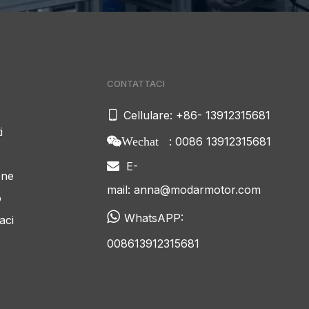
CONTATTACI

Cellulare: +86- 13912315681
i
: 0086 13912315681
Wechat
E-

one
mail:
anna@modarmotor.com
o

WhatsAPP:
aci
008613912315681