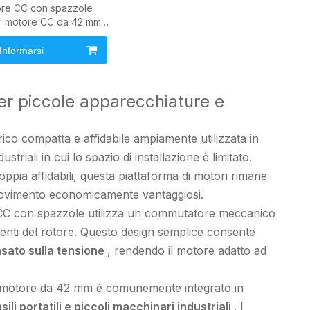
re CC con spazzole
: motore CC da 42 mm
istemi di azionamento
compatti
Informarsi
r piccole apparecchiature e
rico compatta e affidabile ampiamente utilizzata in
striali in cui lo spazio di installazione è limitato.
oppia affidabili, questa piattaforma di motori rimane
 movimento economicamente vantaggiosi.
e CC con spazzole utilizza un commutatore meccanico
imenti del rotore. Questo design semplice consente
asato sulla tensione
, rendendo il motore adatto ad
 il motore da 42 mm è comunemente integrato in
ili portatili e piccoli macchinari industriali
. I