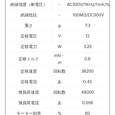
絶縁強度（耐電圧）
-
AC300V/1KHz/1mA/1s
絶縁抵抗
-
100MΩ/DC300V
重さ
g
7.3
定格電圧
V
12
定格電力
W
3.25
mN・
定格トルク
0.8
m
定格速度
回転数
38200
定格電流
あ
0.45
無負荷速度
回転数
48000
無負荷電流
あ
0.056
モーター効率
%
60