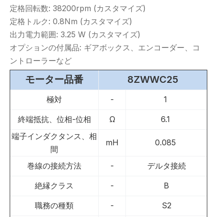
定格回転数: 38200rpm (カスタマイズ)
定格トルク: 0.8Nm (カスタマイズ)
出力電力範囲: 3.25 W (カスタマイズ)
オプションの付属品: ギアボックス、エンコーダー、コ
ントローラーなど
モーター品番
8ZWWC25
極対
-
1
終端抵抗、位相-位相
Ω
6.1
端子インダクタンス、相
mH
0.085
間
巻線の接続方法
-
デルタ接続
絶縁クラス
-
B
職務の種類
-
S2