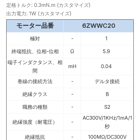
定格トルク: 0.3mN.m (カスタマイズ)
出力電力: 1W (カスタマイズ)
モーター品番
6ZWWC20
極対
-
1
終端抵抗、位相-位相
Ω
5.9
端子インダクタンス、相
mH
0.04
間
巻線の接続方法
-
デルタ接続
絶縁クラス
-
B
職務の種類
-
S2
AC300V/1KHz/1mA/1
絶縁強度（耐電圧）
-
秒
絶縁抵抗
-
100MΩ/DC300V