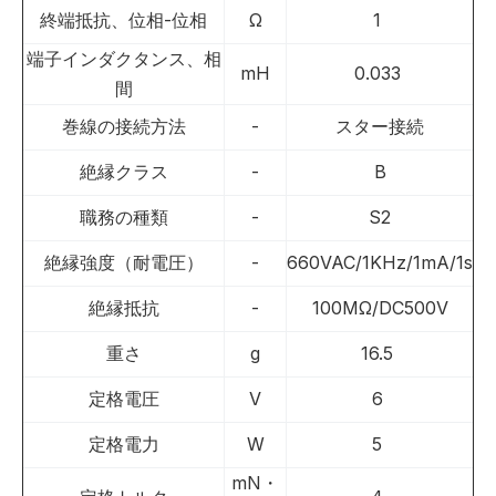
終端抵抗、位相-位相
Ω
1
端子インダクタンス、相
mH
0.033
間
巻線の接続方法
-
スター接続
絶縁クラス
-
B
職務の種類
-
S2
絶縁強度（耐電圧）
-
660VAC/1KHz/1mA/1s
絶縁抵抗
-
100MΩ/DC500V
重さ
g
16.5
定格電圧
V
6
定格電力
W
5
mN・