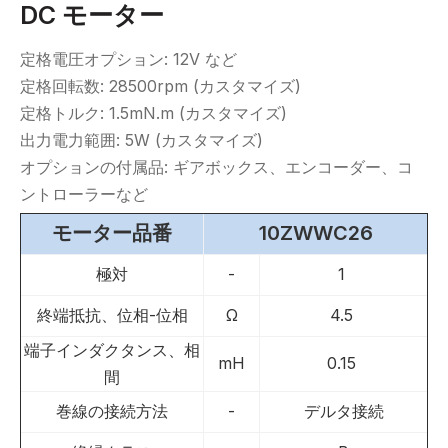
DC モーター
定格電圧オプション: 12V など
定格回転数: 28500rpm (カスタマイズ)
定格トルク: 1.5mN.m (カスタマイズ)
出力電力範囲: 5W (カスタマイズ)
オプションの付属品: ギアボックス、エンコーダー、コ
ントローラーなど
モーター品番
10ZWWC26
極対
-
1
終端抵抗、位相-位相
Ω
4.5
端子インダクタンス、相
mH
0.15
間
巻線の接続方法
-
デルタ接続