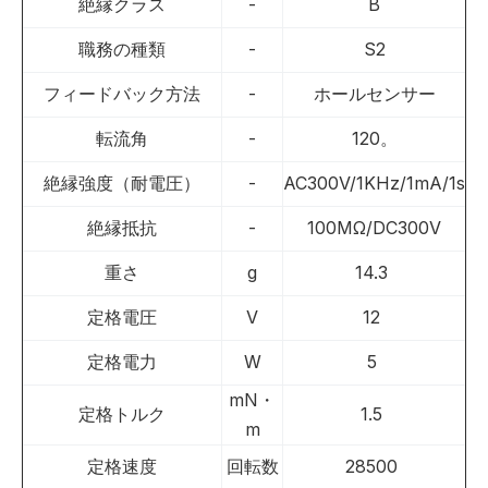
絶縁クラス
-
B
職務の種類
-
S2
フィードバック方法
-
ホールセンサー
転流角
-
120。
絶縁強度（耐電圧）
-
AC300V/1KHz/1mA/1s
絶縁抵抗
-
100MΩ/DC300V
重さ
g
14.3
定格電圧
V
12
定格電力
W
5
mN・
定格トルク
1.5
m
定格速度
回転数
28500