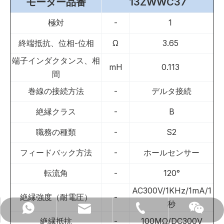
モーター品番
13ZWWC37
極対
-
1
終端抵抗、位相-位相
Ω
3.65
端子インダクタンス、相
mH
0.113
間
巻線の接続方法
-
デルタ接続
絶縁クラス
-
B
職務の種類
-
S2
フィードバック方法
-
ホールセンサー
転流角
-
120°
AC300V/1KHz/1mA/1
絶縁強度（耐電圧）
-
秒
anna@modarmotor.com
+86- 13912315681
008613912315681
微信
絶縁抵抗
-
100MΩ/DC300V