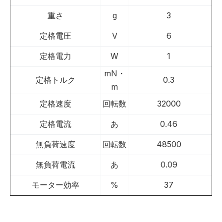
重さ
g
3
定格電圧
V
6
定格電力
W
1
mN・
定格トルク
0.3
m
定格速度
回転数
32000
定格電流
あ
0.46
無負荷速度
回転数
48500
無負荷電流
あ
0.09
モーター効率
%
37