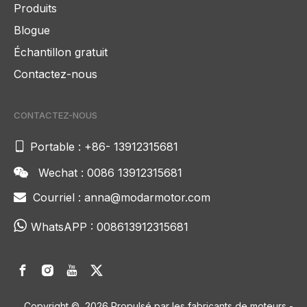
Produits
Blogue
Échantillon gratuit
Contactez-nous
CONTACTEZ-NOUS

Portable : +86- 13912315681
Wechat : 0086 13912315681

Courriel :
anna@modarmotor.com


WhatsAPP :
008613912315681
Copyright ©
2026
Propulsé par les fabricants de moteurs -