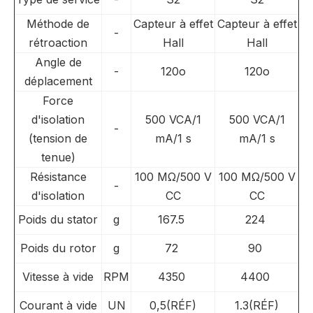
Méthode de
Capteur à effet
Capteur à effet
-
rétroaction
Hall
Hall
Angle de
-
120o
120o
déplacement
Force
d'isolation
500 VCA/1
500 VCA/1
-
(tension de
mA/1 s
mA/1 s
tenue)
Résistance
100 MΩ/500 V
100 MΩ/500 V
-
d'isolation
CC
CC
Poids du stator
g
167.5
224
Poids du rotor
g
72
90
Vitesse à vide
RPM
4350
4400
Courant à vide
UN
0,5(RÉF)
1.3(RÉF)