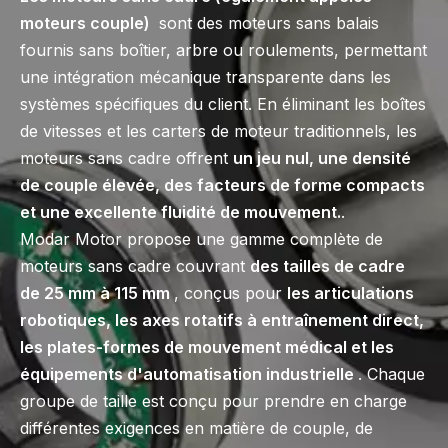
moteurs couple)
sont des moteurs sans balais
fournis sans boîtier, arbre ou roulements, permettant
une intégration mécanique transparente dans les
systèmes spécifiques du client. En éliminant les boîtes
de vitesses et les carters de moteur traditionnels, les
moteurs sans cadre offrent
un jeu nul, une densité
de couple élevée, des facteurs de forme compacts
et une excellente fluidité de mouvement.
.
Modar Motor propose une gamme complète de
moteurs sans cadre couvrant
des tailles de cadre
de 25 mm à 115 mm
, conçus pour
les articulations
robotiques, les axes rotatifs à entraînement direct,
les plates-formes de mouvement médical et les
équipements d'automatisation industrielle
. Chaque
groupe de taille est conçu pour prendre en charge
différentes exigences en matière de couple, de