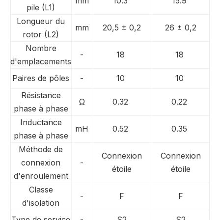
mm
10.3
15.9
pile (L1)
Longueur du
mm
20,5 ± 0,2
26 ± 0,2
rotor (L2)
Nombre
-
18
18
d'emplacements
Paires de pôles
-
10
10
Résistance
Ω
0.32
0.22
phase à phase
Inductance
mH
0.52
0.35
phase à phase
Méthode de
Connexion
Connexion
connexion
-
étoile
étoile
d'enroulement
Classe
-
F
F
d'isolation
Type de service
-
S2
S2