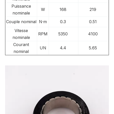
Puissance
W
168
219
nominale
Couple nominal
N·m
0.3
0.51
Vitesse
RPM
5350
4100
nominale
Courant
UN
4.4
5.65
nominal