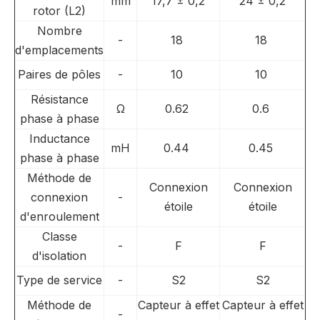
mm
17,7 ± 0,2
24 ± 0,2
rotor (L2)
Nombre
-
18
18
d'emplacements
Paires de pôles
-
10
10
Résistance
Ω
0.62
0.6
phase à phase
Inductance
mH
0.44
0.45
phase à phase
Méthode de
Connexion
Connexion
connexion
-
étoile
étoile
d'enroulement
Classe
-
F
F
d'isolation
Type de service
-
S2
S2
Méthode de
Capteur à effet
Capteur à effet
-