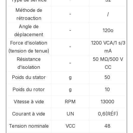
Méthode de
-
/
rétroaction
Angle de
-
120o
déplacement
Force d'isolation
1200 VCA/1 s/3
-
(tension de tenue)
mA
Résistance
50 MΩ/500 V
-
d'isolation
CC
Poids du stator
g
50
Poids du rotor
g
10
Vitesse à vide
RPM
13000
Courant à vide
UN
0,6(RÉF)
Tension nominale
VCC
48