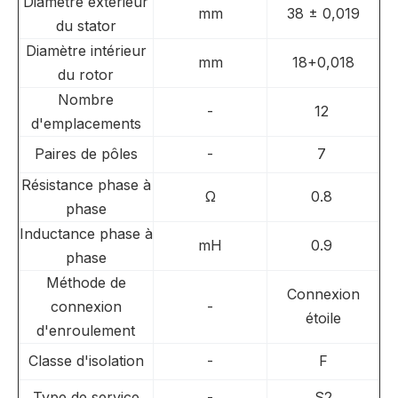
Diamètre extérieur
mm
38 ± 0,019
du stator
Diamètre intérieur
mm
18+0,018
du rotor
Nombre
-
12
d'emplacements
Paires de pôles
-
7
Résistance phase à
Ω
0.8
phase
Inductance phase à
mH
0.9
phase
Méthode de
Connexion
connexion
-
étoile
d'enroulement
Classe d'isolation
-
F
Type de service
-
S2