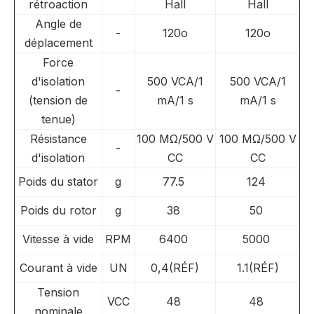
rétroaction
Hall
Hall
Angle de
-
120o
120o
déplacement
Force
d'isolation
500 VCA/1
500 VCA/1
-
(tension de
mA/1 s
mA/1 s
tenue)
Résistance
100 MΩ/500 V
100 MΩ/500 V
-
d'isolation
CC
CC
Poids du stator
g
77.5
124
Poids du rotor
g
38
50
Vitesse à vide
RPM
6400
5000
Courant à vide
UN
0,4(RÉF)
1.1(RÉF)
Tension
VCC
48
48
nominale