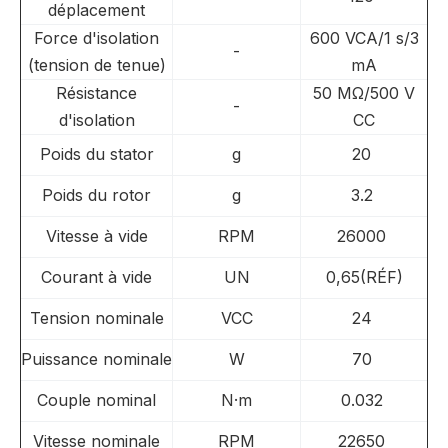
déplacement
Force d'isolation
600 VCA/1 s/3
-
(tension de tenue)
mA
Résistance
50 MΩ/500 V
-
d'isolation
CC
Poids du stator
g
20
Poids du rotor
g
3.2
Vitesse à vide
RPM
26000
Courant à vide
UN
0,65(RÉF)
Tension nominale
VCC
24
Puissance nominale
W
70
Couple nominal
N·m
0.032
Vitesse nominale
RPM
22650