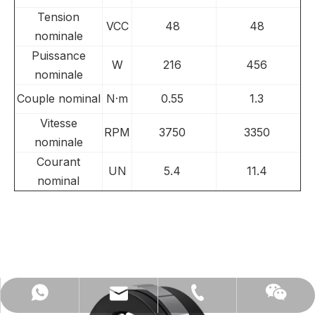
Tension
VCC
48
48
nominale
Puissance
W
216
456
nominale
Couple nominal
N·m
0.55
1.3
Vitesse
RPM
3750
3350
nominale
Courant
UN
5.4
11.4
nominal
anna@modarmotor.com
008613912315681
+ 13912315681
Wechat