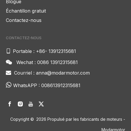
Blogue
Échantillon gratuit
Contactez-nous
CONTACTEZ-NOUS

Portable : +86- 13912315681
Wechat : 0086 13912315681

Courriel :
anna@modarmotor.com


WhatsAPP :
008613912315681
Copyright ©
2026
Propulsé par les fabricants de moteurs -
Modarmotor