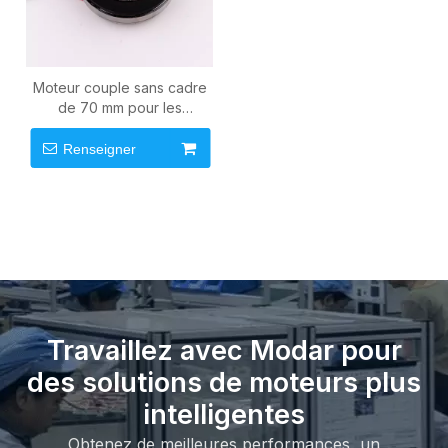
Moteur couple sans cadre
de 70 mm pour les
applications à entraînement
direct à couple élevé
Renseigner
Travaillez avec Modar pour
des solutions de moteurs plus
intelligentes
Obtenez de meilleures performances, un