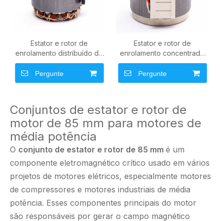
Estator e rotor de
Estator e rotor de
enrolamento distribuído de
enrolamento concentrado
85 mm para motores de
de 85 mm para bomba
compressores elétricos
automotiva, óleo e água
Pergunte
Pergunte
(plataforma 320V / 400V)
(plataforma 0-800 V)
Conjuntos de estator e rotor de
motor de 85 mm para motores de
média potência
O
conjunto de estator e rotor de 85 mm
é um
componente eletromagnético crítico usado em vários
projetos de motores elétricos, especialmente motores
de compressores e motores industriais de média
potência. Esses componentes principais do motor
são responsáveis ​​por gerar o campo magnético