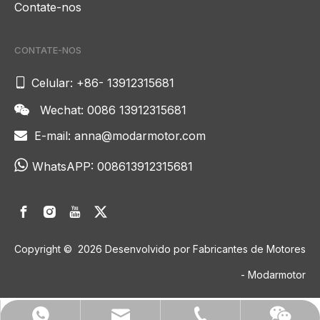
Contate-nos
CONTATE-NOS

Celular: +86- 13912315681
Wechat: 0086 13912315681

E-mail:
anna@modarmotor.com


WhatsAPP:
008613912315681
Copyright ©
2026
Desenvolvido por Fabricantes de Motores
- Modarmotor
anna@modarmotor.com
+86- 13912315681
008613912315681
Conversamos