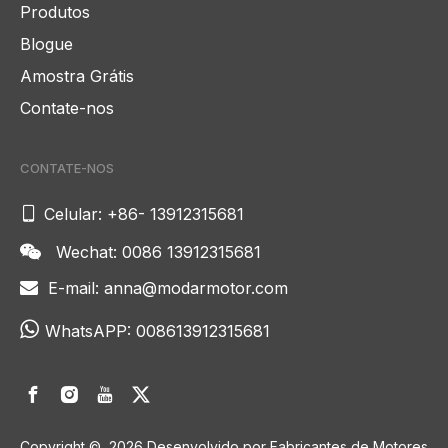
Produtos
Blogue
Amostra Grátis
Contate-nos
CONTATE-NOS

Celular: +86- 13912315681
Wechat: 0086 13912315681

E-mail:
anna@modarmotor.com


WhatsAPP:
008613912315681
Copyright ©
2026
Desenvolvido por Fabricantes de Motores