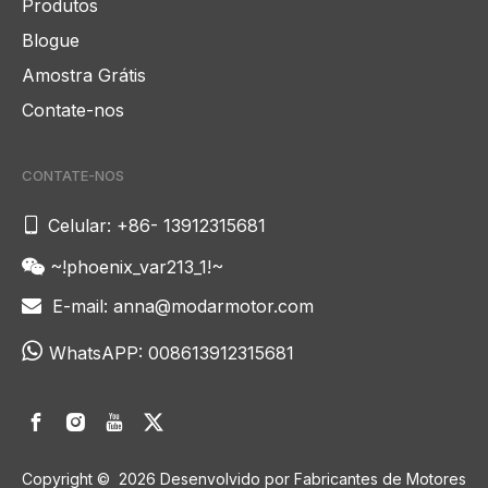
Produtos
Blogue
Amostra Grátis
Contate-nos
CONTATE-NOS

Celular: +86- 13912315681
~!phoenix_var213_1!~

E-mail:
anna@modarmotor.com


WhatsAPP:
008613912315681
Copyright ©
2026
Desenvolvido por Fabricantes de Motores