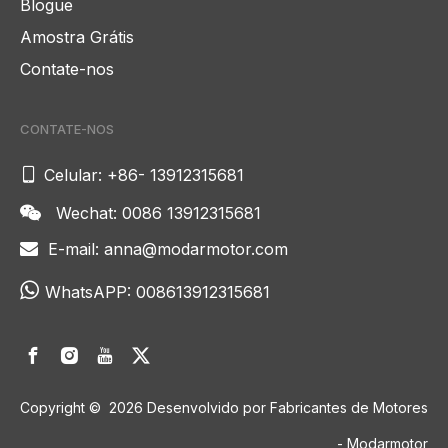
Blogue
Amostra Grátis
Contate-nos
CONTATE-NOS

Celular: +86- 13912315681
Wechat: 0086 13912315681

E-mail:
anna@modarmotor.com


WhatsAPP:
008613912315681
Copyright ©
2026
Desenvolvido por Fabricantes de Motores
- Modarmotor