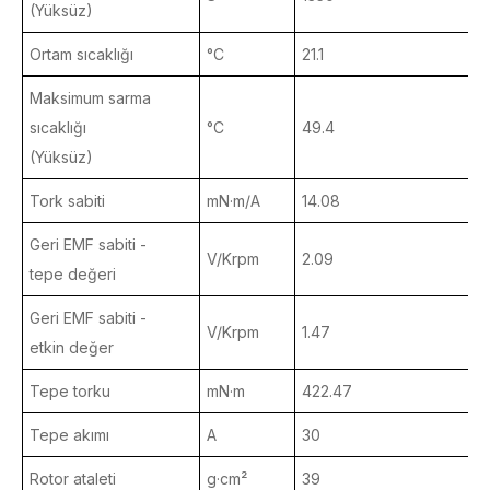
(Yüksüz)
Ortam sıcaklığı
°C
21.1
2
Maksimum sarma
sıcaklığı
°C
49.4
5
(Yüksüz)
Tork sabiti
mN·m/A
14.08
1
Geri EMF sabiti -
V/Krpm
2.09
2
tepe değeri
Geri EMF sabiti -
V/Krpm
1.47
1
etkin değer
Tepe torku
mN·m
422.47
6
Tepe akımı
A
30
Rotor ataleti
g·cm²
39