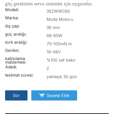
güç gerektiren servo sistemler için uygundur.
Modeli:
36ZWWC60
Marka:
Moda Motoru
dış çap:
36 mm
güç aralığı:
68-85W
tork aralığı:
70-100mN.m
Gerilim:
18-48V
kablolama
%100 saf bakır
malzemesi:
Adedi:
2
teslimat süresi:
yaklaşık 30 gün
Sor
Sepete Ekle