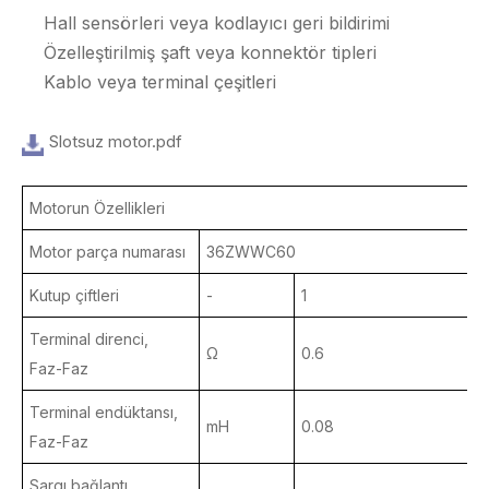
Hall sensörleri veya kodlayıcı geri bildirimi
Özelleştirilmiş şaft veya konnektör tipleri
Kablo veya terminal çeşitleri
Slotsuz motor.pdf
Motorun Özellikleri
Motor parça numarası
36ZWWC60
Kutup çiftleri
-
1
1
Terminal direnci,
Ω
0.6
0
Faz-Faz
Terminal endüktansı,
mH
0.08
0
Faz-Faz
Sargı bağlantı