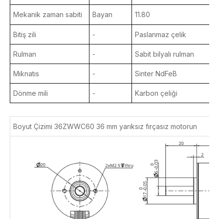
Mekanik zaman sabiti
Bayan
11.80
7
Bitiş zili
-
Paslanmaz çelik
Rulman
-
Sabit bilyalı rulman
Mıknatıs
-
Sinter NdFeB
Dönme mili
-
Karbon çeliği
Boyut Çizimi 36ZWWC60
36 mm yarıksız fırçasız motorun