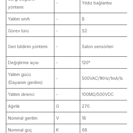
-
Yıldız bağlantısı
Y
yöntemi
Yalıtım sınıfı
-
B
B
Görev türü
-
S2
S
Geri bildirim yöntemi
-
Salon sensörleri
S
Değiştirme açısı
-
120°
1
Yalıtım gücü
-
500VAC/1KHz/1mA/1s
(Dayanım gerilimi)
Yalıtım direnci
-
100MΩ/500VDC
Ağırlık
G
270
Nominal gerilim
V
18
Nominal güç
K
68