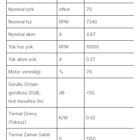
Nominal tork
mN·m
70
Nominal hız
RPM
7340
9
Nominal akım
A
4.97
3
Yük hızı yok
RPM
10000
1
Yük akımı yok
A
0.37
0
Motor verimliliği
%
76
Gürültü (Ortam
gürültüsü 20dB,
dB
<50
<
test mesafesi 1m)
Termal Direnç
K/W
0.42
0
(Yüksüz)
Termal Zaman Sabiti
S
1350
1